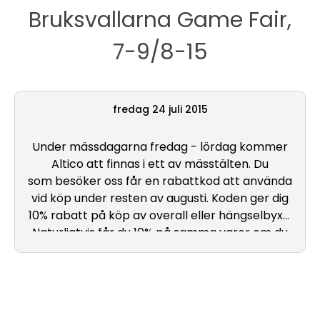
Bruksvallarna Game Fair,
Nya
7-9/8-15
produkter
fredag 24 juli 2015
Under mässdagarna fredag - lördag kommer
Altico att finnas i ett av mässtälten. Du
som besöker oss får en rabattkod att använda
vid köp under resten av augusti. Koden ger dig
10% rabatt på köp av overall eller hängselbyxa.
Naturligtvis får du 10% på samma varor om du
handlar under mässdagarna. Koden gäller
vid
ett
köp och ska anges på checkoutsidan på
webbsidan.