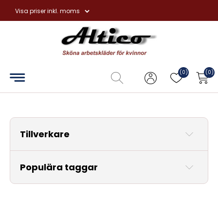
Hem
Overaller
(0)
(0)
Hängselbyxor
Förkläden
Tillverkare
Handskar
Tvål
Populära taggar
och
hudvård
Övrigt