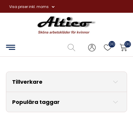
Hem
Overaller
(0)
(0)
Hängselbyxor
Förkläden
Tillverkare
Handskar
Tvål
Populära taggar
och
hudvård
Övrigt