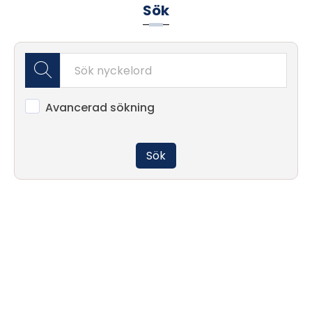
Sök
Nya
produkter
Avancerad sökning
Sök