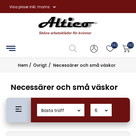
Hem
Overaller
(0)
(0)
Hängselbyxor
Hem
/
Övrigt
/
Necessärer och små väskor
Förkläden
Necessärer och små väskor
Handskar
Tvål
och
hudvård
Övrigt