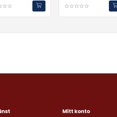
änst
Mitt konto