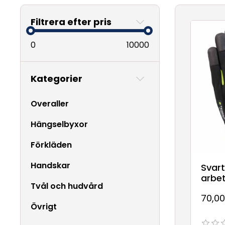
Filtrera efter pris
0
10000
Kategorier
Overaller
Hängselbyxor
Förkläden
Handskar
Svar
arbe
Tvål och hudvård
70,00
Övrigt