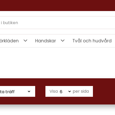
örkläden
Handskar
Tvål och hudvård
Visa
per sida