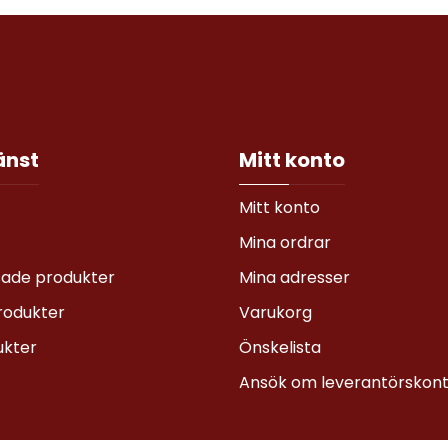
änst
Mitt konto
Mitt konto
Mina ordrar
sade produkter
Mina adresser
rodukter
Varukorg
ukter
Önskelista
Ansök om leverantörskon