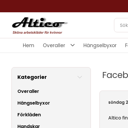
Hem
Overaller
Hängselbyxor
F
Face
Kategorier
Overaller
söndag 2
Hängselbyxor
Förkläden
Altico f
Handskar