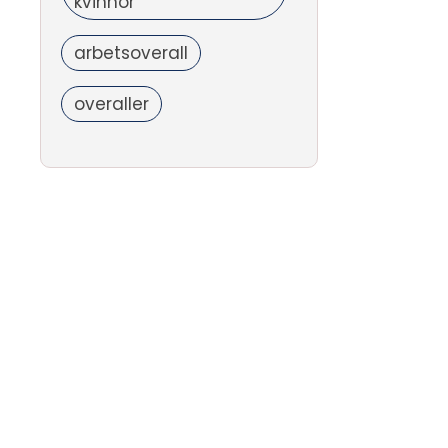
kvinnor
arbetsoverall
overaller