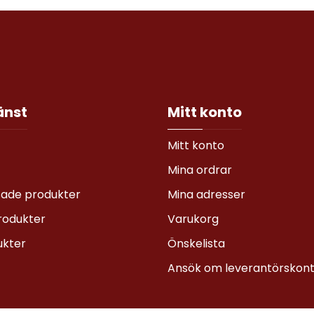
änst
Mitt konto
Mitt konto
Mina ordrar
sade produkter
Mina adresser
rodukter
Varukorg
ukter
Önskelista
Ansök om leverantörskon