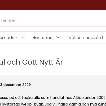
örkläden
Handskar
Tvål och hudvård
l och Gott Nytt År
23 december 2009
 passa på att tacka alla som handlat hos Altico under 2009.
 nystartad webb-butik. Jag vill hälsa gamla och nya kun