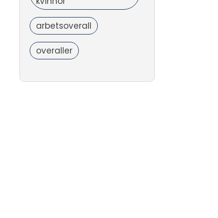
kvinnor
arbetsoverall
overaller