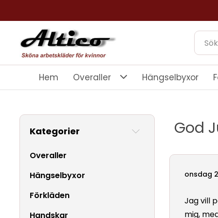
Hem
Overaller
Hängselbyxor
F
God Ju
Kategorier
Overaller
onsdag 
Hängselbyxor
Förkläden
Jag vill
mig, med
Handskar