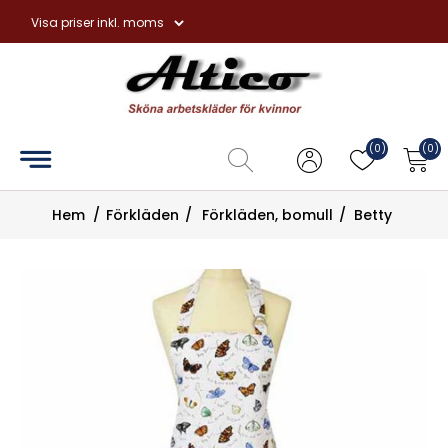
Hem
Overaller
(0)
(0)
Hängselbyxor
Hem
/
Förkläden
/
Förkläden, bomull
/
Betty
Förkläden
Handskar
Tvål
och
hudvård
Övrigt