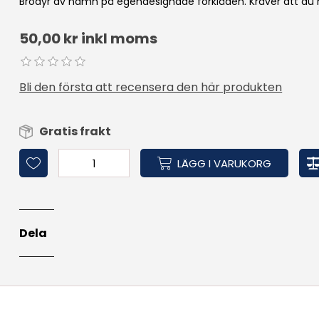
Brodyr av namn på egendesignade förkläden. Kräver att du r
50,00 kr inkl moms
Bli den första att recensera den här produkten
Gratis frakt
LÄGG I VARUKORG
Dela