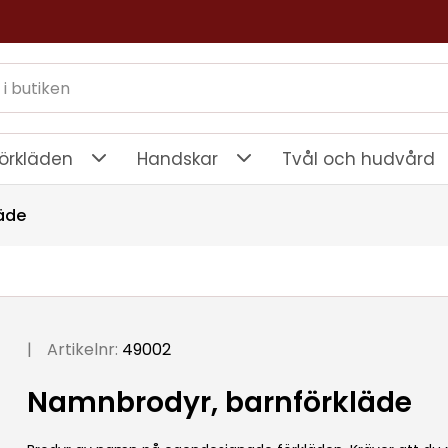
örkläden
Handskar
Tvål och hudvård
äde
|
Artikelnr:
49002
Namnbrodyr, barnförkläde