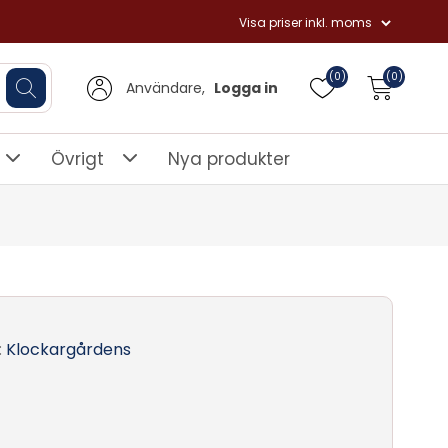
(0)
(0)
Användare,
Logga in
Övrigt
Nya produkter
:
Klockargårdens