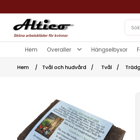
Hem
Overaller
Hängselbyxor
F
Hem
/
Tvål och hudvård
/
Tvål
/
Trädg