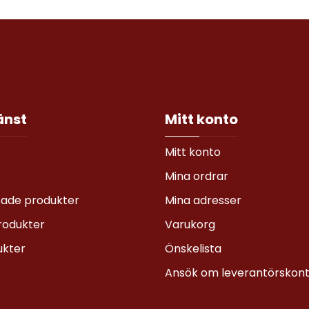
änst
Mitt konto
Mitt konto
Mina ordrar
sade produkter
Mina adresser
rodukter
Varukorg
ukter
Önskelista
Ansök om leverantörskon