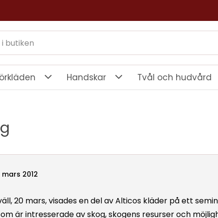
örkläden
Handskar
Tvål och hudvård
ng
0 mars 2012
äll, 20 mars, visades en del av Alticos kläder på ett semin
som är intresserade av skog, skogens resurser och möjlig