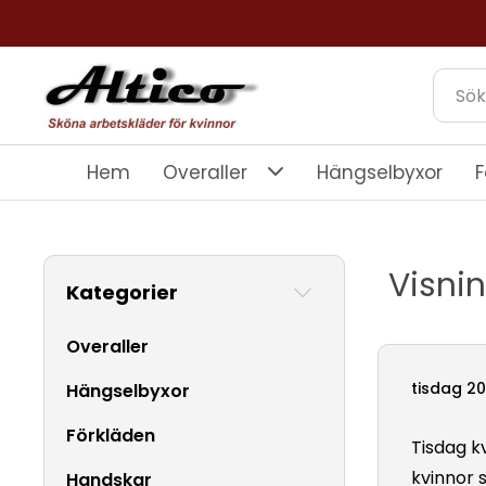
Hem
Overaller
Hängselbyxor
F
Visni
Kategorier
Overaller
tisdag 2
Hängselbyxor
Förkläden
Tisdag kv
kvinnor 
Handskar