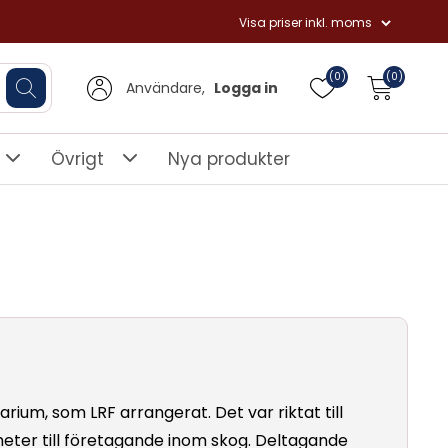
(0)
(0)
Användare,
Logga in
Övrigt
Nya produkter
arium, som LRF arrangerat. Det var riktat till
heter till företagande inom skog. Deltagande