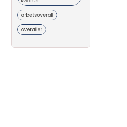
kvinnor
arbetsoverall
overaller