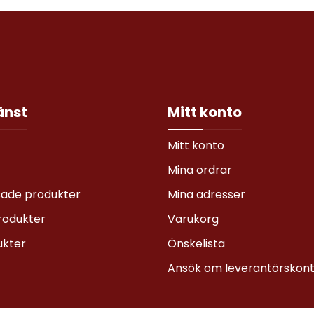
änst
Mitt konto
Mitt konto
Mina ordrar
sade produkter
Mina adresser
rodukter
Varukorg
ukter
Önskelista
Ansök om leverantörskon